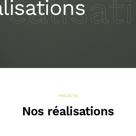
réalisat
lisations
PROJETS
Nos réalisations