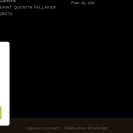
Garenne
Plan du site
SAINT QUENTIN FALLAVIER
38070
n
Capsule concept -
Réalisation Stratedge