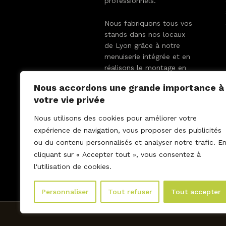
professionnels.
Nous fabriquons tous vos
stands dans nos locaux
de Lyon grâce à notre
menuiserie intégrée et en
réalisons le montage en
France et en Europe.
Nous accordons une grande importance à
votre vie privée
Nous utilisons des cookies pour améliorer votre
expérience de navigation, vous proposer des publicités
ou du contenu personnalisés et analyser notre trafic. E
cliquant sur « Accepter tout », vous consentez à
l'utilisation de cookies.
Personnaliser
Tout refuser
Tout accepter