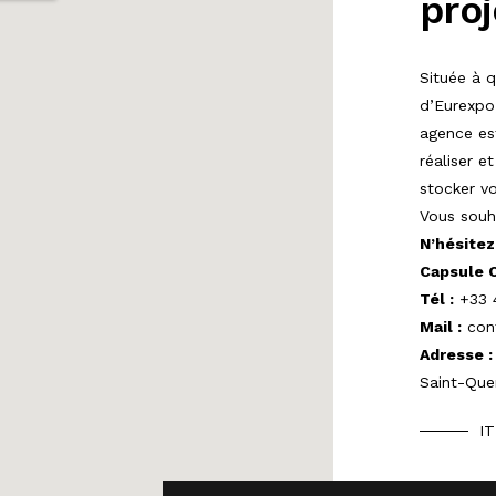
proj
Située à 
d’Eurexpo
agence est
réaliser et
stocker vo
Vous souha
N’hésitez
Capsule 
Tél :
+33 4
Mail :
con
Adresse 
Saint-Quen
I